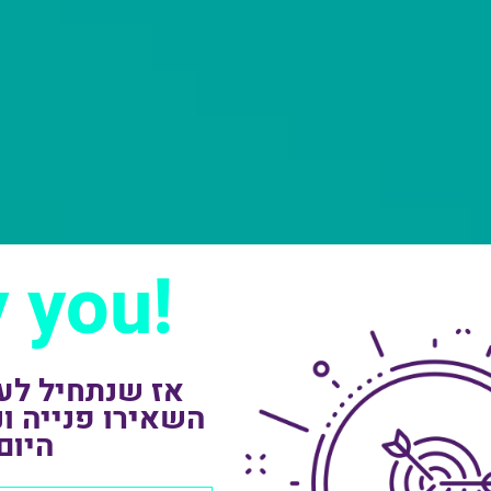
!Hey you
אז שנתחיל לעב
השאירו פנייה ונ
היום