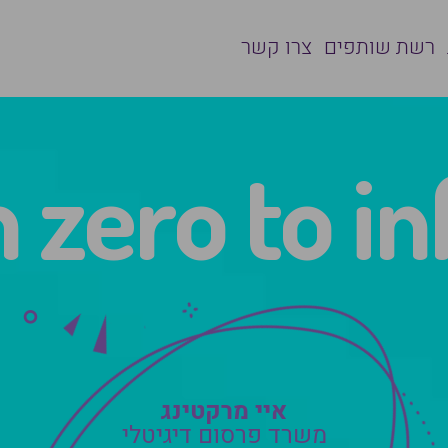
רשת שותפים
צרו קשר
m
z
e
r
o
t
o
i
n
איי מרקטינג
משרד פרסום דיגיטלי