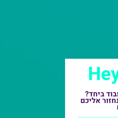
וד ביחד?
חזור אליכם