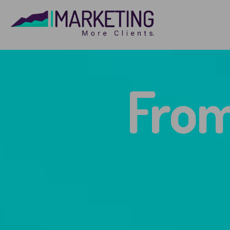
F
r
o