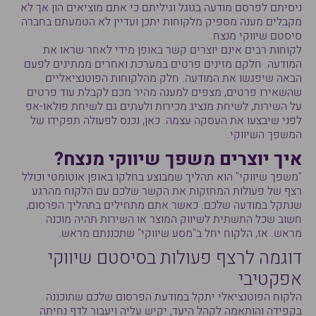
ניסיתם לפרסם מודעה בגוגל וגיליתם כי אתם מוציאים הון אך לא
מקבלים מענה מספיק מלקוחות יתכן ועדיין לא הטמעתם בחברה
סיסטם שיווקי מנצח.
לקוחות רבים אינם יוצרים קשר באופן מידי לאחר שראו את
המודעה. חלקם מזינים פרטים במערכת ואחרים ממתינים לפעם
הבאה שיפגשו את המודעה. חלק מהלקוחות הפוטנציאליים
שהשאירו פרטים, מצפים למענה מהיר מכם לקבלת עוד פרטים
על השירות, לשיחת מנציג מכירות ולעתים גם לשיחת פולאו-אפ
לפני שיבצעו את העסקה עצמה. כאן, נכנס לפעולה תפקידו של
המשפך השיווקי.
איך יוצרים משפך שיווקי מנצח?
"משפך שיווקי" הוא תהליך שמבוצע בחלקו באופן אוטומטי וכולל
רצף של פעולות המחזקות את הקשר שלכם עם הלקוח מהרגע
שנתקל במודעה שלכם. כאשר אתם מתחילים בתהליך הפרסום,
חשוב שכל התשתית לשיווק המוצר או השירות תהיה מוכנה
מראש. אז, הלקוח יחל ב"מסע שיווקי" שתכננתם מראש.
דוגמה לרצף פעולות בסיסטם שיווקי
אפקטיבי
הלקוח הפוטנציאלי יתקל במודעת הפרסום שלכם שתוכננה
בקפידה והותאמה לקהל היעד, יקיש עליה ויעבור לדף נחיתה