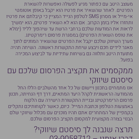
מעוצב היטב עם כפתור מניע לפעולה ואפשרות להשארת
הפרטים. לאחר שהשאיר את פרטיו הוא יקבל באופן אוטומטי
אי-מייל או מסרון SMS לטלפון הנייד המציין כי קיבלתם את פרטיו
ותחזרו אליו בזמן הקרוב. אם הוא לא השאיר פרטים, הוא ימשיך
לראות את המודעות שלכם ברחבי הרשת עד שיהפוך לליד (ימלא
את טופס השארת הפרטים) במסגרת פרסום רימרקטינג.
מערך השיווק שלכם יקבל את הפרטים שהשאיר המוזנים לתוך
מאגר לידים חכם ויבצע שיחת התקשרות ראשונה. השיחה תהיה
מתועדת היטב ותלווה גם בשיחות עתידיות עד לביצוע המכירה
בפועל.
ממקסמים את תקציב הפרסום שלכם עם
סיסטם שיווקי
אנו מתמחים בתכנון ויישום של כל אחד מהשלבים הללו החל
מהמודעה הראשונית לקהל היעד המתאים, דרך דף הנחיתה, תכנון
פרסום הרימרקטינג ובניית התקשורת הישירה עם הלקוח
באמצעות הטלפון וכתובת המייל. כיום, כאשר לקוחותיכם נתקלים
בקמפיין של המתחרים אתם תהיו מוכנים עם מכלול שיווקי שלם
הבנוי בצורה מקצועית למקסום תקציב הפרסום שלכם.
תרצה שנבנה לך סיסטם שיווקי?