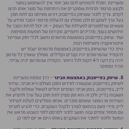
ומעניינת. תוכלו להמחיש להם טוב יותר איך להשתמש במוצר
ולבצע סרטוני תדמית שסוקרים את היתרונות של מוצר אותו תרצו
לקדם. צריך לזכור ששיווק בפייסבוק דורש מאיתנו גם לתת תוכן
בעל ערך לעוקבים ולכן מומלץ גם להעלות סרטוני הסבר ומידע על
נושאים שרלוונטיים לפעילות של העסק – זה יכול להיות הסבר על
חידושים בענף, מדריכים חינמיים, סקירות של תופעות מסוימות
ועוד. שיווק בפייסבוק באמצעות סרטונים נחשב לכלי חזק שמייצר
אינטראקציה וחשיפות רבות.
טיפ: כדי שהשיווק בפייסבוק באמצעות סרטונים יעבוד יש
להקפיד שהסרטונים יהיו קצרים וקלילים. מומלץ שאורך כל סרטון
יהיה בין דקה ל-4 דקות לכל היותר. הקפידו שהסרטון יהיה ענייני,
מהיר וממוקד.
5. שיווק בפייסבוק באמצעות וובינר
– דרך נוספת ומעניינת
לשיווק בפייסבוק שקשורה לווידאו ותוכן מצולם היא וובינר, שידור
לייב, בפייסבוק. בזמן וובינר הצופים יכולים לשאול שאלות ולקבל
תשובות בלייב ולכן זה הוא זמן מצוין לתת תוכן בעל ערך ולהציע את
השירות או המוצר שאתם מוכרים. אנחנו ממליצים לעלות לשידור
לייב מידי פעם בהתאם לצורך ולקהל העוקבים. כדי להגיע לוובינר
עם מספר צופים גבוה חושב לזכור לפרסם לפני כשבוע מראש את
המועד ולזכור לתזכר את העוקבים באותו היום או יום לפני כן.