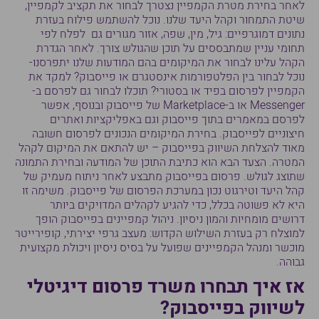
לאחר בחירת מטרת הקמפיין נצטרך לבחור את תקציב לקמפיין,
שיטת התמחור וקהל היעד שלנו. נוכל להשתמש פילוח בעזרת
נתונים דמוגרפיים: גיל, מין, שפה, אזור מגורים גם לפלח לפי
תחומי עניין שמתבססים על תוכן שהגולש צורך. לאחר הגדרת
הקהל עלינו לבחור את המיקומים בהם המודעות שלנו יתפרסנו-
נוכל לבחור בין הפלטפורמות אינסטגרם או פייסבוק? למקד את
הקמפיין לפרסום בפיד או בסטורי? תוכלו לבחור גם לפרסם ב-
Messenger או ב-Marketplace של פייסבוק ובנוסף, אפשר
לפרסם במאמרים בתוך פייסבוק וגם באפליקציות ואתרים
חיצוניים לפייסבוק. בחירת המיקומים הנכונים לפרסום חשובה
מאוד להצלחת השיווק בפייסבוק – יש להתאם את המיקום לקהל
המטרה. הצעד הבא הוא כתיבת התוכן של המודעה ובחירת התמונה
שתוצג לגולש. פרסום בפייסבוק מתבצע לאחר ניתוח מעמיק של
קהל היעד וטירגוט נכון במערכת הפרסום של פייסבוק. משימה זו
היא לא פשוטה בכלל, כדי להגיע לקהלים המדויקים ביותר
דרושים מומחיות והמון ניסיון. ניהול קמפיינים בפייסבוק הופך
למוצלח רק בעזרת השילוש הקדוש: מעצב גרפי יצירתי, קופירייטר
מוכשר ומנהל הקמפיינים שפועל על בסיס ניסיון ויכולת מקצועית
גבוהה.
אז איך תבחרו משרד פרסום דיגיטלי
לשיווק בפייסבוק?