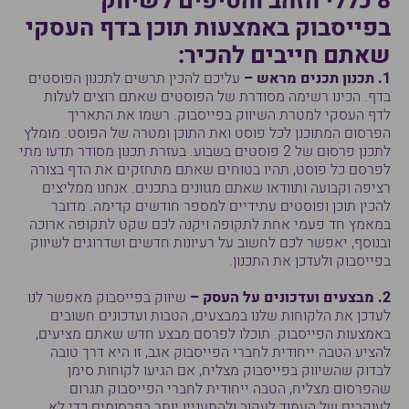
8 כללי הזהב והטיפים לשיווק
בפייסבוק באמצעות תוכן בדף העסקי
שאתם חייבים להכיר:
1. תכנון תכנים מראש –
עליכם להכין תרשים לתכנון הפוסטים
בדף. הכינו רשימה מסודרת של הפוסטים שאתם רוצים לעלות
לדף העסקי למטרת השיווק בפייסבוק. רשמו את התאריך
הפרסום המתוכנן לכל פוסט ואת התוכן ומטרה של הפוסט. מומלץ
לתכנן פרסום של 2 פוסטים בשבוע. בעזרת תכנון מסודר תדעו מתי
לפרסם כל פוסט, תהיו בטוחים שאתם מתחזקים את הדף בצורה
רציפה וקבועה ותוודאו שאתם מגוונים בתכנים. אנחנו ממליצים
להכין תוכן ופוסטים עתידיים למספר חודשים קדימה. מדובר
במאמץ חד פעמי אחת לתקופה ויקנה לכם שקט לתקופה ארוכה
ובנוסף, יאפשר לכם לחשוב על רעיונות חדשים ושדרוגים לשיווק
בפייסבוק ולעדכן את התכנון.
2. מבצעים ועדכונים על העסק –
שיווק בפייסבוק מאפשר לנו
לעדכן את הלקוחות שלנו במבצעים, הטבות ועדכונים חשובים
באמצעות הפייסבוק. תוכלו לפרסם מבצע חדש שאתם מציעים,
להציע הטבה ייחודית לחברי הפייסבוק אגב, זו היא דרך טובה
לבדוק שהשיווק בפייסבוק מצליח, אם הגיעו לקוחות סימן
שהפרסום מצליח, הטבה ייחודית לחברי הפייסבוק תגרום
לעוקבים של העמוד לעקוב ולהתעניין יותר בפרסומים כדי לא