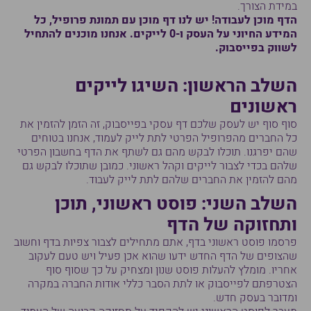
במידת הצורך.
הדף מוכן לעבודה! יש לנו דף מוכן עם תמונת פרופיל, כל
המידע החיוני על העסק ו-0 לייקים. אנחנו מוכנים להתחיל
לשווק בפייסבוק.
השלב הראשון: השיגו לייקים
ראשונים
סוף סוף יש לעסק שלכם דף עסקי בפייסבוק, זה הזמן להזמין את
כל החברים מהפרופיל הפרטי לתת לייק לעמוד, אנחנו בטוחים
שהם יפרגנו. תוכלו לבקש מהם גם לשתף את הדף בחשבון הפרטי
שלהם בכדי לצבור לייקים וקהל ראשוני. כמובן שתוכלו לבקש גם
מהם להזמין את החברים שלהם לתת לייק לעבוד.
השלב השני: פוסט ראשוני, תוכן
ותחזוקה של הדף
פרסמו פוסט ראשוני בדף, אתם מתחילים לצבור צפיות בדף וחשוב
שהצופים של הדף החדש ידעו שהוא אכן פעיל ויש טעם לעקוב
אחריו. מומלץ להעלות פוסט שנון ומצחיק על כך שסוף סוף
הצטרפתם לפייסבוק או לתת הסבר כללי אודות החברה במקרה
ומדובר בעסק חדש.