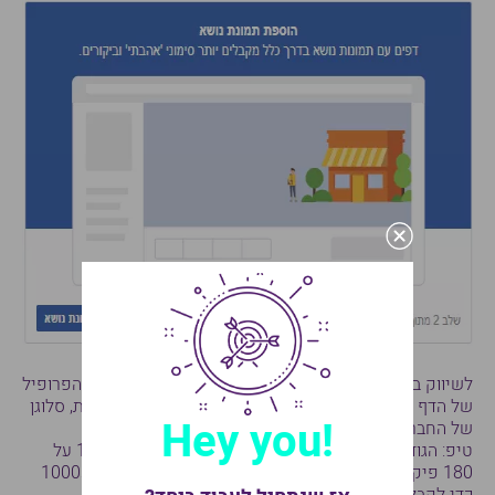
לשיווק בפייסבוק מומלץ לבחור בלוגו של החברה לתמונת הפרופיל
של הדף ואילו לתמונת נושא מומלץ לבחור תמונה של הצוות, סלוגן
!Hey you
של החברה או תמונה מעניינת שמציגה את תמצית העסק.
טיפ: הגודל המינימלי לתמונת הפרופיל בפייסבוק הוא 180 על
180 פיקסל. מומלץ להעלות תמונה מרובעת בגודל 1000×1000