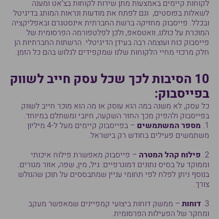
לקוחות קיימים באמצעות מתן שירות לקוחות בצ’אט ומענה
לשאלות בפוסטים, וגם לפתח את מודעות ונראות המותג בדיגיטל
ובכלל. פייסבוק מחזיקה ברשת החברתית אינסטגרם ובאפליקציה
המוכרת על כולנו, וואטסאפ, ולכן לפלטפורמה הפרסומית של
פייסבוק כוח ועוצמה רבה בעידן הדיגיטלי. הרשתות החברתיות הן
חלק מרכזי מחיי הלקוחות שלנו שמקפידים לגלוש בהם כל הזמן.
10 הסיבות לכך שכל עסק חייב לשווק
בפייסבוק:
כל עסק, לא משנה במה הוא עוסק או מה הוא מוכר חייב לשווק
בפייסבוק ולהפיק מכך החזר השקעה, חיובי ומשתלם במיוחד.
1.
מספר המשתמשים
– בפייסבוק קיימים מעל ל-4 מיליון
משתמשים פעילים בחודש רק בישראל.
2.
פילוח קהל המטרה
– פייסבוק מאפשרת פילוח איכותי
וממוקד על בסיס נתונים דמוגרפיים: גיל, מין, שפה, אזור מגורים.
בנוסף ניתן לפלח לפי תחומי עניין שמתבססים על תוכן שהגולש
צורך.
3.
דוחות
– ממשק דוחות ביצועי קמפיינים שמאפשר מעקב
ומחקר של הפעילות הפרסומית.