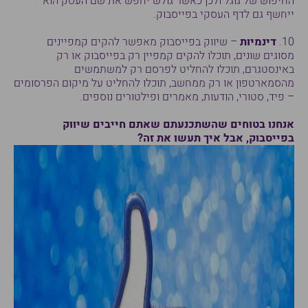
החיפוש של גוגל ולכן כאשר גולש יחפש את שם העסק הוא
ייחשף גם לדף העסקי בפייסבוק.
10.
דינמיות
– שיווק בפייסבוק מאפשר להקים קמפיינים
מסוגים שונים, תוכלו להקים קמפיין רק בפייסבוק או רק
באינסטגרם, תוכלו להחליט לפרסם רק למשתמשים
מהסמארטפון או רק ממחשב, תוכלו להחליט על מיקום הפרסומים
– פיד, סטורי, הודעות, מאמרים ופילטורים נוספים.
אנחנו בטוחים שהשתכנעתם שאתם חייבים שיווק
בפייסבוק, אבל איך תעשו את זה?