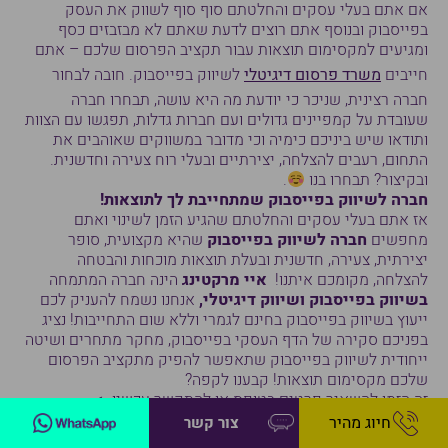
אם אתם בעלי עסקים והחלטתם סוף סוף לשווק את העסק
בפייסבוק ובנוסף אתם רוצים לדעת שאתם לא מבזבזים כסף
ומגיעים למקסימום תוצאות עבור תקציב הפרסום שלכם – אתם
חייבים
משרד פרסום דיגיטלי
לשיווק בפייסבוק. חובה לבחור
חברה רצינית, שניכר כי יודעת מה היא עושה, תבחרו חברה
שעובדת על קמפיינים גדולים ועם חברות גדלות, תפגשו עם הצוות
ותודאו שיש ביניכם כימיה וכי מדובר במשווקים שאוהבים את
התחום, רעבים להצלחה, יצירתיים ובעלי רוח צעירה וחדשנית.
ובקיצור? תבחרו בנו
.
חברה לשיווק בפייסבוק שמתחייבת לך לתוצאות!
אז אתם בעלי עסקים והחלטתם שהגיע הזמן לשינוי ואתם
מחפשים
חברה לשיווק בפייסבוק
שהיא מקצועית, סופר
יצירתית, צעירה, חדשנית ובעלת תוצאות מוכחות והבטחה
להצלחה, מקומכם איתנו!
איי מרקטינג
הינה חברה המתמחה
בשיווק בפייסבוק ושיווק דיגיטלי,
אנחנו נשמח להעניק לכם
ייעוץ בשיווק בפייסבוק בחינם לגמרי וללא שום התחייבות! נציג
בפניכם סקירה של הדף העסקי בפייסבוק, מחקר מתחרים ושיטה
ייחודית לשיווק בפייסבוק שתאפשר להפיק מתקציב הפרסום
שלכם מקסימום תוצאות! קבענו לקפה?
זה הזמן להשאיר פרטים בטופס או להתקשר עכשיו ->
חיוג מהיר
צור קשר
03-9058712