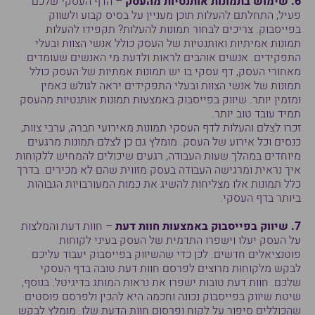
6. שימוש בתמונות אותנטיות מהעסק
– הדף העסקי שלכם
פעיל, התחלתם להעלות תוכן מעניין על בסיס קבוע ולשווק
בפייסבוק. צריכים לבחור תמונות להעלות? תקפידו להעלות
תמונות אמיתיות ואותנטיות של העסק כולל אנשי הצוות ובעלי
התפקידים. אנשים אוהבים לראות ולדעת מי האנשים שעומדים
מאחורי העסק, דף עסקי בו יש תמונות אמתיות של העסק כולל
תמונות של אנשי הצוות ובעלי התפקידים יראה לגולש כאמין
ומזמין יותר. שיווק בפייסבוק באמצעות תמונות אותנטיות מהעסק
תמיד עובד טוב יותר.
זכרו לצלם והעלות לדף העסקי תמונות מאירועי חברה, ערבי צוות,
כנסים וכל אירוע של העסק. מומלץ גם כן לצלם תמונות מרגעים
מיוחדים במהלך שעות העבודה, רגעים שיכולים להמחיש ללקוחות
איך נראית ומרגישה העבודה בעסק מזווית שהם לא מכירים. בדרך
כלל תמונות אלו מצליחות להשיג את כמות המעורבויות הגבוהות
ביותר בדף העסקי.
7. שיווק בפייסבוק באמצעות חוות דעת
– חוות דעת והמלצות
על העסק יעלו וישפרו התדמית של העסק בעיני לקוחות
פוטנציאלים חדשים. לכן כדי שהשיווק בפייסבוק יעבוד עליכם
לבקש מלקוחות מרוצים לפרסם חוות דעת טובה בדף העסקי
שלכם. חוות דעת טובות ישפרו את נראות המותג בדיגיטל. בנוסף,
שיטת שיווק בפייסבוק נכונה וחכמה היא להכין ולפרסם פוסטים
שהכוללים סיפור על לקוח ופרסום חוות הדעת שלו. מומלץ לבקש