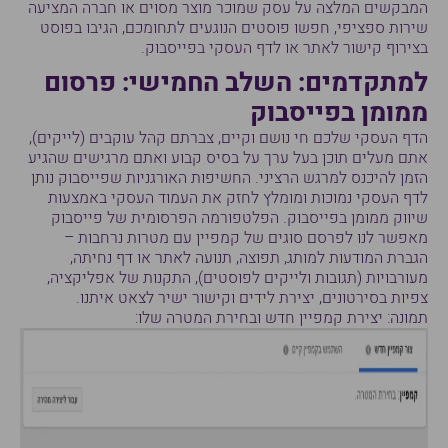
המבקשים המלצה על עסק שמוכר מוצר מסוים או חברה המציעה
שירות ספציפי, חפשו פוסטים הנוגעים לתחומכם, הגיבו בפוסט
בצירוף קישור לאתר או לדף העסקי בפייסבוק.
למתקדמים: השלב החמישי: פרסום
ממומן בפייסבוק
הדף העסקי שלכם חי נושם וקיים, צברתם קהל עוקבים (לייקים),
אתם מעלים תוכן בעל ערך על בסיס קבוע ואתם מרגישים שהגיע
הזמן להיכנס למרגש הרציני. החשיפות האורגניות שפייסבוק נותן
לדף העסקי נמוכות ומומלץ לחזק את העמוד העסקי באמצעות
שיווק ממומן בפייסבוק. הפלטפורמה הפרסומית של פייסבוק
מאפשר לנו לפרסם סוגים של קמפיין עם מטרות נרחבות –
הגברת המודעות למותג, תפוצה, תנועה לאתר או דף נחיתה,
מעורבויות (תגובות ולייקים לפוסטים), התקנות של אפליקציה,
צפיות בסירטונים, יצירת לידים וקישור ישיר לצאט איתנו.
תמונה: יצירת קמפיין חדש ובחירת המטרה שלו: