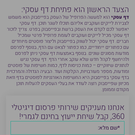
הצעד הראשון הוא פתיחת דף עסקי:
דף עסקי
הוא למעשה הפרופיל של העסק בפייסבוק הוא משמש
לצבירת לייקים ועוקבים אליהם תוכלו לשגר תוכן. דף עסקי
יאפשר לכם לקדם את העסק ברשת ובפייסבוק בפרט. צריך לזכור
דף עסקי מכיל לייקים ועוקבים לעומת פרופיל פרטי שמכיל
חברים. דף עסקי יכול לשווק בפייסבוק וליצור פוסטים מיוחדים
עם כפתורים ייחודיים, כמו כפתור לצאט עם הדף, בנוסף לפרסם
מודעות מסוגים שונים. בנוסף באמצעות דף עסקי ניתן לפרסם
ולהיחשף לקהל חדש שלא עוקב אחרי הדף. דף עסקי נגיש
לנתונים שיווקיים – כמות כניסות לדף, כמות חשיפות של פוסטים
ומודעות, מספר מעורבויות, הקלקות ועוד. הבעיה הגדולה והמרכזית
בדף עסקי בפייסבוק היא החשיפות האורגניות לפוסטים בדף וזאת
מכיוון שפייסבוק רוצה לעודד את בעלי העסקים להעלות תוכן
מקודם וממומן.
אנחנו מעניקים שירותי פרסום דיגיטלי
360, קבל שיחת ייעוץ בחינם לגמרי!