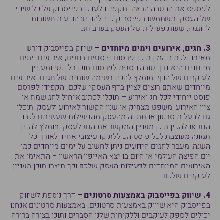
לפספס את ההטבה הבאה. תקפידו לעדכן בפייסבוק על כל שינוי
של העסק ותשתמשו בפייסבוק כדי להודיע הודעות חשובות
לדוגמה, שעות פעילות של העסק בערב חג.
3. חגים, אירועים וימים מיוחדים –
שיווק בפייסבוק דורש
מאיתנו לכתוב המון תוכן. פרסום פוסטים בחגים, אירועים וימים
מיוחדים היא דרך טובה נוספת לפרסום תוכן רלוונטי ומעניין
לעוקבים של הדף. מומלץ להכין רשימה שנתית של חגים ואירועים
מיוחדים שאתם רוצים לציין בדף העסקי שלכם. הקפידו לפרסם
פוסט ייחודי לכל חג ואירוע – תוכלו לכתוב איחול לחג שמח או
ציון האירוע, משפט מצחיק או שנון הקשור לאירוע ולעסק, תוכלו
גם להעלות סרטון או תמונה מהעסק מהפעילות שעשיתם לכבוד
החג או להכין תוכן מעניין המקשר את החג לעסק. מומלץ להכין
תמונה מעוצבת לכל פוסט הכוללת קו עיצובי אחיד לאורך כל
השנה. מעבר לחגים הידועים ניתן לחשוב על ימים מיוחדים כמו
יום הפיצה העולמי או היום בו יצא האייפון הראשון – התאימו את
האירועים המיוחדים לפעילות העסק שלכם וכך תיצרו תוכן מעניין
לעוקבים שלכם.
4. שיווק בפייסבוק באמצעות סרטונים –
דרך נוספת לשיווק
בפייסבוק היא שיווק באמצעות סרטונים. באמצעות סרטונים אנחנו
יכולים לספק לעוקבים וללקוחות שלנו הסברים ותוכן בצורה ברורה